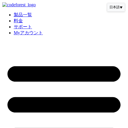
コ
日本語
▼
ン
製品一覧
テ
料金
ン
サポート
ツ
Myアカウント
に
ス
キ
ッ
プ