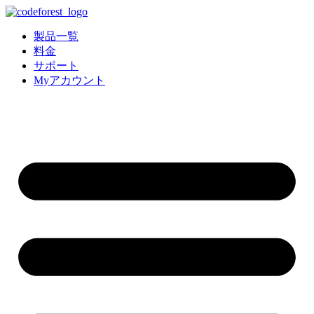
コ
ン
製品一覧
テ
料金
ン
サポート
ツ
Myアカウント
に
ス
キ
ッ
プ